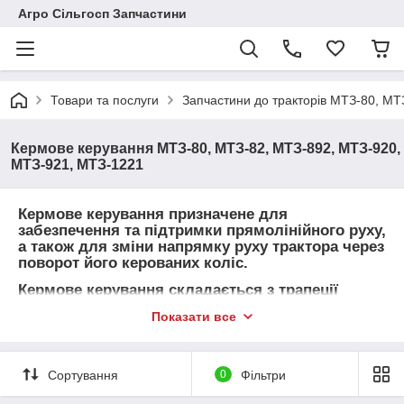
Агро Сільгосп Запчастини
Товари та послуги
Запчастини до тракторів МТЗ-80, М
Кермове керування МТЗ-80, МТЗ-82, МТЗ-892, МТЗ-920,
МТЗ-921, МТЗ-1221
Кермове керування призначене для
забезпечення та підтримки прямолінійного руху,
а також для зміни напрямку руху трактора через
поворот його керованих коліс.
Кермове керування складається з трапеції
керування, кермового приводу та кермового
Показати все
механізму.На тракторах МТЗ-80 і МТЗ-82
кермове керування забезпечене гідравлічним
підсилювачем.Рульова трапеція забезпечує
поворот лівого та правого керованих коліс на
Сортування
0
Фільтри
різні кути, за яких передні та задні колеса
повертаються порівняно загального центру