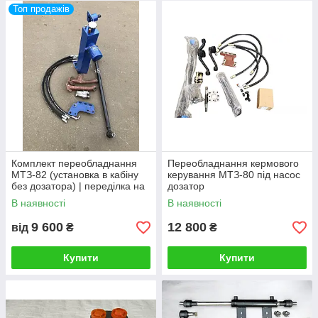
Топ продажів
повороту, розташованого на продовженні осі
задніх коліс. Завдяки цьому гойдання коліс
відбувається за концентричними окружностями
без бокового ковзання.
Комплект переобладнання
Переобладнання кермового
МТЗ-82 (установка в кабіну
керування МТЗ-80 під насос
без дозатора) | переділка на
дозатор
насос дозатор
В наявності
В наявності
9 600
12 800
від
₴
₴
Купити
Купити