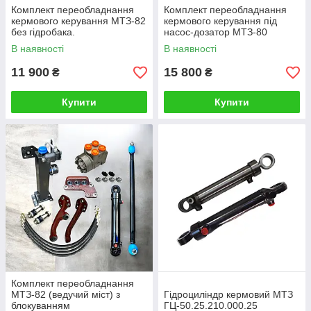
Комплект переобладнання
Комплект переобладнання
кермового керування МТЗ-82
кермового керування під
без гідробака.
насос-дозатор МТЗ-80
(непровідний передок) (під
В наявності
В наявності
блокування)
11 900
15 800
₴
₴
Купити
Купити
Комплект переобладнання
МТЗ-82 (ведучий міст) з
Гідроциліндр кермовий МТЗ
блокуванням
ГЦ-50.25.210.000.25