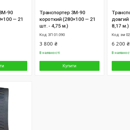
3М-90
Транспортер 3М-90
Трансп
0×100 — 21
короткий (280×100 — 21
довгий 
шт. - 4,75 м.)
8,17 м.)
3П 01.090
зм 02
3 800 ₴
6 200 ₴
В наявності
В наявнос
ти
Купити