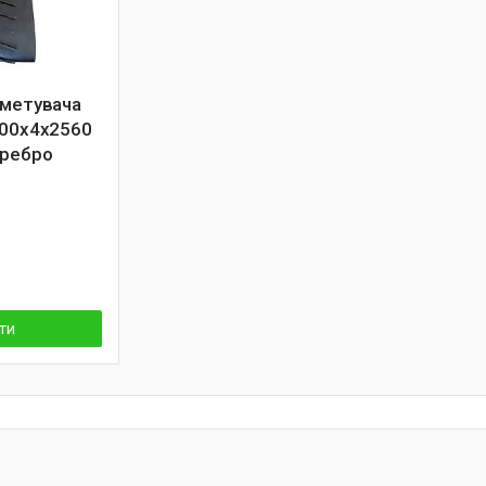
ометувача
400х4х2560
 ребро
ти