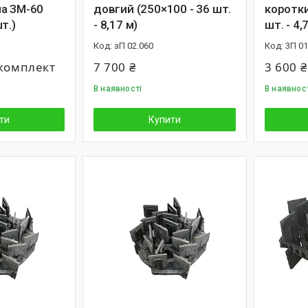
а ЗМ-60
довгий (250×100 - 36 шт.
коротки
т.)
- 8,17 м)
шт. - 4,
зП 02.060
3П 01
/комплект
7 700 ₴
3 600 ₴
В наявності
В наявнос
ти
Купити