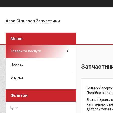
Агро Сільгосп Запчастини
Товари та послуги
Про нас
Запчастин
Відгуки
Великий асорти
Постійно в наяв
Фільтри
Деталі ідеальн
капітального ре
Ціна
деталей такий ж