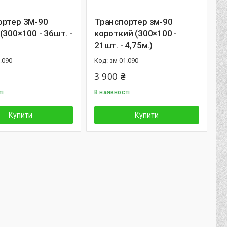
ортер 3М-90
Транспортер зм-90
(300×100 - 36шт. -
короткий (300×100 -
21шт. - 4,75м.)
.090
зм 01.090
3 900 ₴
ті
В наявності
Купити
Купити