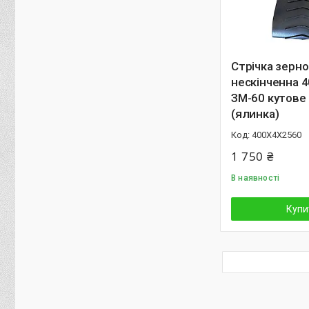
Стрічка зерн
нескінченна 
ЗМ-60 кутове
(ялинка)
400Х4Х2560
1 750 ₴
В наявності
Купи