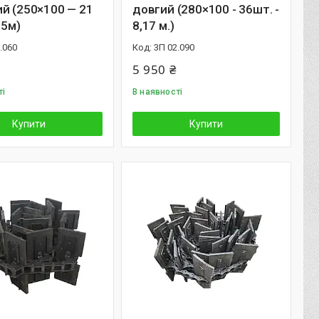
й (250×100 — 21
довгий (280×100 - 36шт. -
75м)
8,17 м.)
.060
3П 02.090
5 950 ₴
ті
В наявності
Купити
Купити