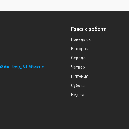
Графік роботи
Понеділок
Вівторок
Середа
й бік) 4ряд, 54-58місце.,
Четвер
Пʼятниця
Субота
Неділя