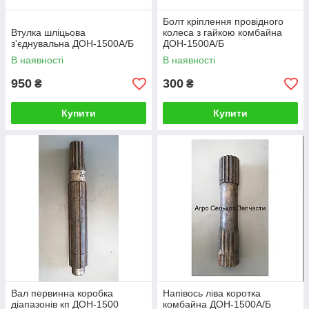
Болт кріплення провідного
Втулка шліцьова
колеса з гайкою комбайна
з'єднувальна ДОН-1500А/Б
ДОН-1500А/Б
В наявності
В наявності
950
300
₴
₴
Купити
Купити
Вал первинна коробка
Напівось ліва коротка
діапазонів кп ДОН-1500
комбайна ДОН-1500А/Б