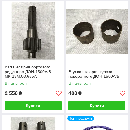
Вал шестірня бортового
редуктора ДОН-1500А/Б
Втулка шкворня кулака
МК-23М.03.655А
поворотного ДОН-1500А/Б
В наявності
В наявності
2 550
400
₴
₴
Купити
Купити
Топ продажів