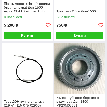
Півось моста, звідної частини
(ліва та права) Дон-1500,
Акрос CLAAS містом d=48
Трос газу 2.5 м Дон-1500
В наявності
В наявності
5 200
750
₴
₴
Купити
Купити
Колесо зубчасте бортового
Трос ДОН ручного гальма
редуктора Дон-1500
(2,9 м) (115-075-02900)
МК23М03651