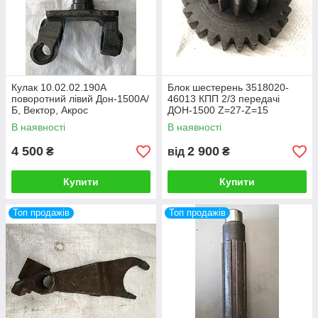
Кулак 10.02.02.190А
Блок шестерень 3518020-
поворотний лівий Дон-1500А/
46013 КПП 2/3 передачі
Б, Вектор, Акрос
ДОН-1500 Z=27-Z=15
В наявності
В наявності
4 500
2 900
₴
від
₴
Купити
Купити
Топ продажів
Топ продажів