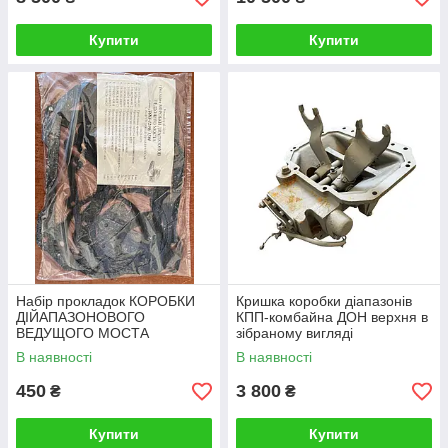
Купити
Купити
Набір прокладок КОРОБКИ
Кришка коробки діапазонів
ДІЙАПАЗОНОВОГО
КПП-комбайна ДОН верхня в
ВЕДУЩОГО МОСТА
зібраному вигляді
комбайна ДОН-1200,
В наявності
В наявності
ДОН-1500 З РЕДУКТОРОМ
450
3 800
₴
₴
Купити
Купити