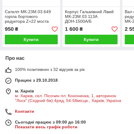
Сателіт МК-23М.03.649
Корпус Гальмівний Лівий
Вал 
горіла бортового
МК-23М.03.113А
реду
редуктора Z=22 моста
ДОН-1500А/Б
МК-
комбайна Дон-1500
950
1 600
2 5
₴
₴
Купити
Купити
Про нас
100% позитивних з 32 відгуків за рік
Працює з 29.10.2018
м. Харків
м. Харків, сел. Пісочин пл. Кононенка, 1, авторинок
"Лоск" (Східний бік) 4ряд, 54-58місце., Харків, Україна
Контакти
Сьогодні працює з 09:00 до 16:00
Показати весь графік роботи