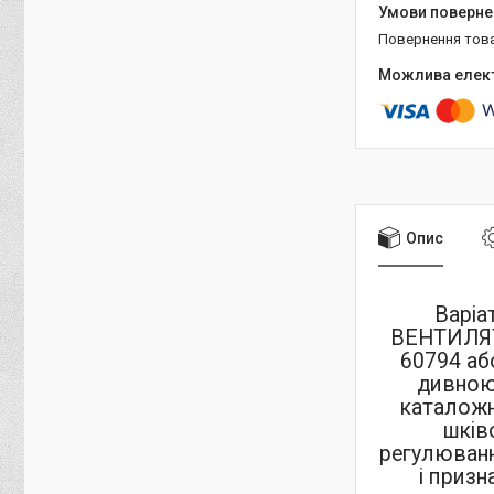
повернення тов
Опис
Варіа
ВЕНТИЛЯТ
60794
аб
дивною 
каталожн
шків
регулюванн
і приз