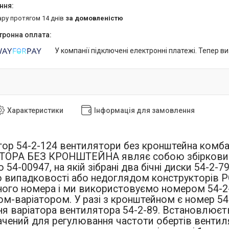
ару протягом 14 днів
за домовленістю
У компанії підключені електронні платежі. Тепер в
Характеристики
Інформація для замовлення
тор 54-2-124 вентилятори без кронштейна комб
ОРА БЕЗ КРОНШТЕЙНА являє собою збірковий в
о
54-00947
, на якій зібрані два бічні диски 54-2-7
випадковості або недоглядом конструкторів РС
ого номера і ми використовуємо номером 54-2-12
ом-варіатором. У разі з кронштейном є номер 54
я варіатора вентилятора 54-2-89. Встановлюєт
начений для регулювання частоти обертів венти