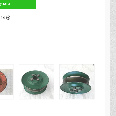
упити
-14