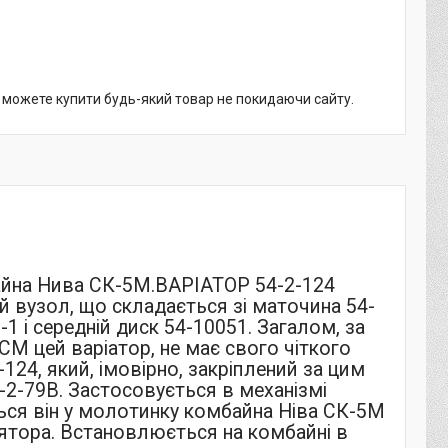
и можете купити будь-який товар не покидаючи сайту.
айна Нива СК-5М.ВАРІАТОР 54-2-124
узол, що складається зі маточина
54-
9-1 і середній диск
54-10051
. Загалом, за
М цей варіатор, не має свого чіткого
4, який, імовірно, закріплений за цим
-2-79В. Застосовується в механізмі
ься він у молотинку комбайна Ніва СК-5М
лятора. Встановлюється на комбайні в