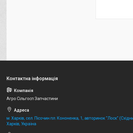
Агро Сільгосп Запчастини
м. Харків, сел. Пісочин пл. Кононенка, 1, авторинок "Лоск" (Східни
Харків, Україна