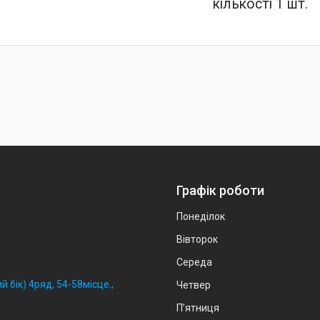
кількості 1 шт.
Графік роботи
Понеділок
Вівторок
Середа
й бік) 4ряд, 54-58місце.,
Четвер
Пʼятниця