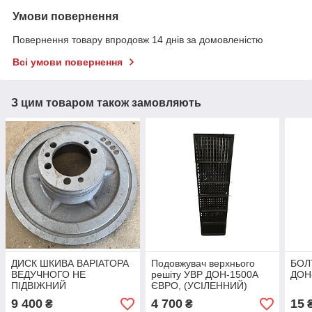
Умови повернення
Повернення товару впродовж 14 днів за домовленістю
Всі умови повернення
З цим товаром також замовляють
ДИСК ШКИВА ВАРІАТОРА
Подовжувач верхнього
БОЛ
ВЕДУЧНОГО НЕ
решіту УВР ДОН-1500А
ДОН-
ПІДВІЖНИЙ
ЄВРО, (УСІЛЕННИЙ)
РСМ-10.01.15.102Г
Оцинковка
9 400
4 700
15
₴
₴
ДОН-1500, АКРОС,
РСМ-10.01.06.050Б