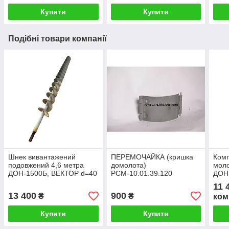
ВЕКТОР
Купити
Купити
Подібні товари компанії
Шнек вивантажений
ПЕРЕМОЧАЙКА (кришка
Комп
подовжений 4,6 метра
домолота)
моло
ДОН-1500Б, ВЕКТОР d=40
РСМ-10.01.39.120
ДОН
РСМ 10.01.55.080
ДОН-1500А/Б, АКРОС
(РСМ
11 
10 ш
13 400
900
₴
₴
ком
Купити
Купити