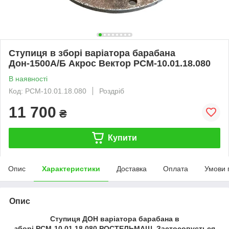
Ступиця в зборі варіатора барабана
Дон-1500А/Б Акрос Вектор РСМ-10.01.18.080
В наявності
Код: РСМ-10.01.18.080
Роздріб
11 700
₴
Купити
Опис
Характеристики
Доставка
Оплата
Умови 
Опис
Ступиця ДОН варіатора барабана в
зборі РСМ-10.01.18.080 РОСТЕЛЬМАШ. Застосовується