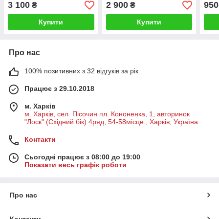
ДОН-1500, Акрос, Вектор,
3 100
2 900
950
₴
₴
10.27.02.203 / 3518060-
13059
Купити
Купити
Про нас
100% позитивних з 32 відгуків за рік
Працює з 29.10.2018
м. Харків
м. Харків, сел. Пісочин пл. Кононенка, 1, авторинок
"Лоск" (Східний бік) 4ряд, 54-58місце., Харків, Україна
Контакти
Сьогодні працює з 08:00 до 19:00
Показати весь графік роботи
Про нас