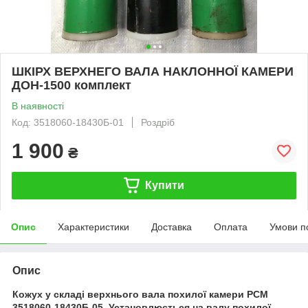
ШКІРХ ВЕРХНЕГО ВАЛА НАКЛОННОЇ КАМЕРИ
ДОН-1500 комплект
В наявності
Код: 3518060-18430Б-01
Роздріб
1 900
₴
Купити
Опис
Характеристики
Доставка
Оплата
Умови п
Опис
Кожух у складі верхнього вала похилої камери РСМ
3518060-18430Б-05. Установлюється на валу похилої