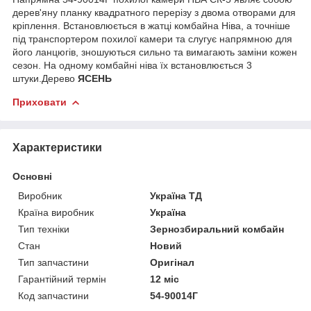
дерев'яну планку квадратного перерізу з двома отворами для
кріплення. Встановлюється в жатці комбайна Ніва, а точніше
під транспортером похилої камери та слугує напрямною для
його ланцюгів, зношуються сильно та вимагають заміни кожен
сезон. На одному комбайні ніва їх встановлюється 3
штуки.Дерево
ЯСЕНЬ
Приховати
Характеристики
Основні
Виробник
Україна ТД
Країна виробник
Україна
Тип техніки
Зернозбиральний комбайн
Стан
Новий
Тип запчастини
Оригінал
Гарантійний термін
12 міс
Код запчастини
54-90014Г