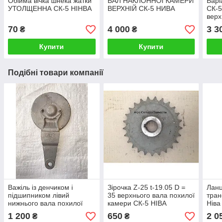
Обійма вічка шнека жатки
ВАЛ НАКЛОННОЇ КАМЕРИ
Варі
УТОЛЩЕННА СК-5 НІНВА
ВЕРХНІЙ СК-5 НИВА
СК-5
верх
70
4 000
3 3
₴
₴
Купити
Купити
Подібні товари компанії
Важіль із денчиком і
Зірочка Z-25 t-19.05 D =
Ланц
підшипником лівий
35 верхнього вала похилої
тран
нижнього вала похилої
камери СК-5 НІВА
Ніва
камери Нива СК-5
1 200
650
2 0
₴
₴
сталевий