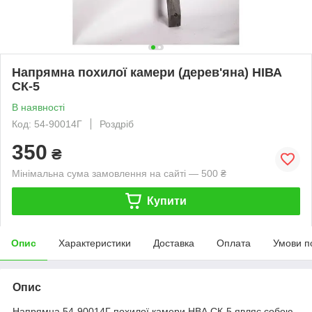
Напрямна похилої камери (дерев'яна) НІВА
СК-5
В наявності
Код: 54-90014Г
Роздріб
350
₴
Мінімальна сума замовлення на сайті — 500 ₴
Купити
Опис
Характеристики
Доставка
Оплата
Умови п
Опис
Напрямна 54-90014Г похилої камери НВА СК-5 являє собою