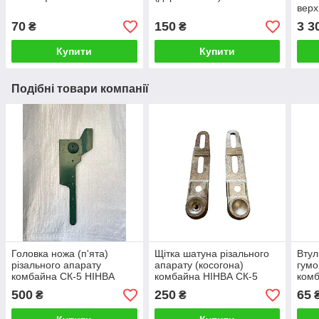
верх
70
150
3 3
₴
₴
Купити
Купити
Подібні товари компанії
Головка ножа (п'ята)
Щітка шатуна різального
Втул
різального апарату
апарату (косогона)
гумо
комбайна СК-5 НІНВА
комбайна НІНВА СК-5
комб
ЄНІ
500
250
65
₴
₴