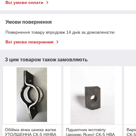
Всі умови оплати
Умови повернення
Повернення товару впродовж 14 днів за домовленістю
Всі умови повернення
З цим товаром також замовляють
Обійма вічка шнека жатки
Підшипник мотовілу
Варі
УТОЛЩЕННА СК-5 НІНВА
(дерево Ясен) СК-5 НВА
СК-5