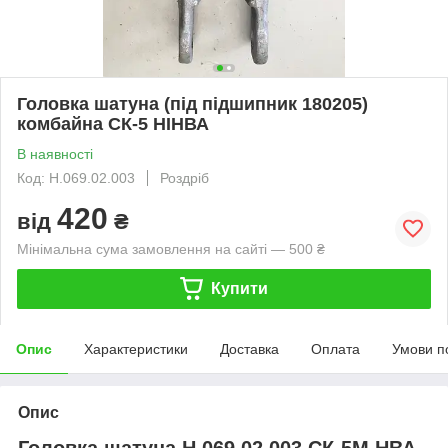
Головка шатуна (під підшипник 180205)
комбайна СК-5 НІНВА
В наявності
Код: Н.069.02.003
Роздріб
420
від
₴
Мінімальна сума замовлення на сайті — 500 ₴
Купити
Опис
Характеристики
Доставка
Оплата
Умови п
Опис
Головка шатуна Н.069.02.003 СК-5М НВА