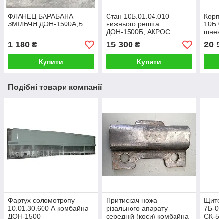
ФЛАНЕЦ БАРАБАНА
Стан 10Б.01.04.010
Кор
ЗМІЛЬЧЯ ДОН-1500А,Б
нижнього решіта
10Б.
ДОН-1500Б, АКРОС
шнек
Дон
1 180
15 300
20 
₴
₴
Купити
Купити
Подібні товари компанії
Фартух соломотропу
Притискач ножа
Щито
10.01.30.600 А комбайна
різального апарату
7Б-0
ДОН-1500
середній (коси) комбайна
СК-5