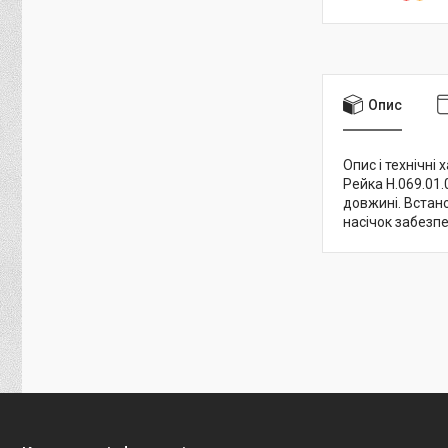
Опис
Опис і технічні
Рейка Н.069.01.
довжині. Встан
насічок забезп