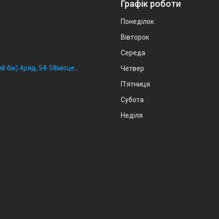
Графік роботи
Понеділок
Вівторок
Середа
й бік) 4ряд, 54-58місце.,
Четвер
Пʼятниця
Субота
Неділя