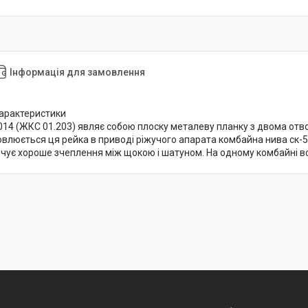
Інформація для замовлення
 характеристики
014 (ЖКС 01.203) являє собою плоску металеву планку з двома отво
овлюється ця рейка в приводі ріжучого апарата комбайна нива ск-
ечує хороше зчеплення між щокою і шатуном. На одному комбайні вс