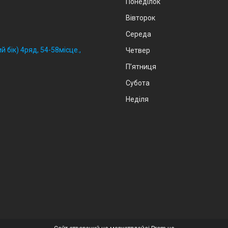
Понеділок
Вівторок
Середа
й бік) 4ряд, 54-58місце.,
Четвер
Пʼятниця
Субота
Неділя