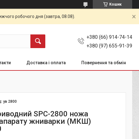
Кошик
жчого робочого дня (завтра, 08.08).
+380 (66) 914-74-14
+380 (97) 655-91-39
такти
Доставка і оплата
Повернення та обмін
д:
ув 2800
риводний SPC-2800 ножа
 апарату жниварки (МКШ)
0