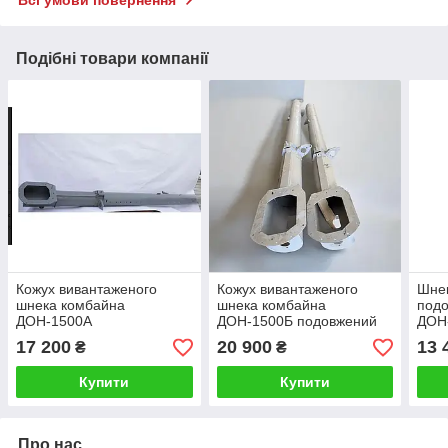
Подібні товари компанії
Кожух вивантаженого
Кожух вивантаженого
Шне
шнека комбайна
шнека комбайна
подо
ДОН-1500А
ДОН-1500Б подовжений
ДОН
РСМ 
17 200
20 900
13 
₴
₴
Купити
Купити
Про нас