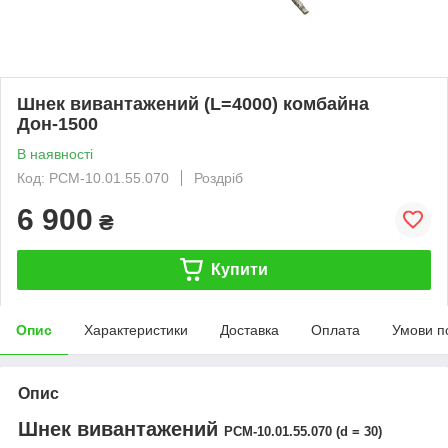
Шнек вивантажений (L=4000) комбайна
Дон-1500
В наявності
Код: РСМ-10.01.55.070
Роздріб
6 900
₴
Купити
Опис
Характеристики
Доставка
Оплата
Умови п
Опис
Шнек вивантажений
РСМ-10.01.55.070
(d = 30)