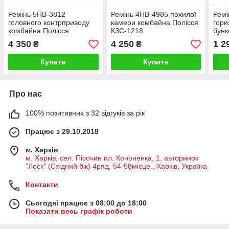
Ремінь 5НВ-3812
Ремінь 4НВ-4985 похилої
Ремі
головного контрприводу
камери комбайна Полісся
гори
комбайна Полісся
КЗС-1218
бунк
КЗС-1218
КЗС-
4 350
4 250
1 2
₴
₴
Купити
Купити
Про нас
100% позитивних з 32 відгуків за рік
Працює з 29.10.2018
м. Харків
м. Харків, сел. Пісочин пл. Кононенка, 1, авторинок
"Лоск" (Східний бік) 4ряд, 54-58місце., Харків, Україна
Контакти
Сьогодні працює з 08:00 до 18:00
Показати весь графік роботи