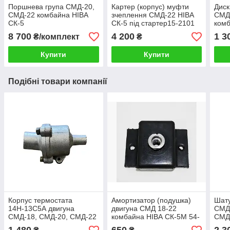
Поршнева група СМД-20,
Картер (корпус) муфти
Диск
СМД-22 комбайна НІВА
зчеплення СМД-22 НІВА
СМД 
СК-5
СК-5 під стартер15-2101
комб
Пол
8 700
4 200
1 3
₴/комплект
₴
Купити
Купити
Подібні товари компанії
Корпус термостата
Амортизатор (подушка)
Шату
14Н-13С5А двигуна
двигуна СМД 18-22
СМД-
СМД-18, СМД-20, СМД-22
комбайна НІВА СК-5М 54-
СМД-
комбайн НІВА СК-5
3-68
СМД