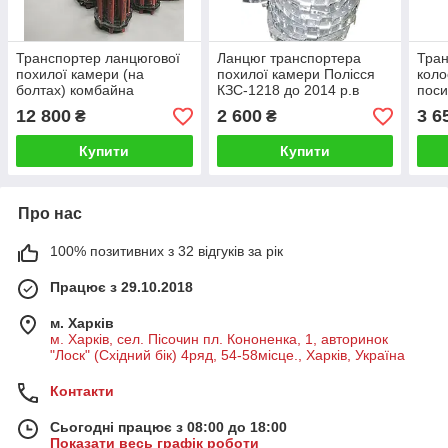
Транспортер ланцюгової
Ланцюг транспортера
Тран
похилої камери (на
похилої камери Полісся
коло
болтах) комбайна
КЗС-1218 до 2014 р.в
поси
ДОН-1500А/Б УСІЛЕННИЙ
посилена
12 800
2 600
3 6
₴
₴
Купити
Купити
Про нас
100% позитивних з 32 відгуків за рік
Працює з 29.10.2018
м. Харків
м. Харків, сел. Пісочин пл. Кононенка, 1, авторинок
"Лоск" (Східний бік) 4ряд, 54-58місце., Харків, Україна
Контакти
Сьогодні працює з 08:00 до 18:00
Показати весь графік роботи