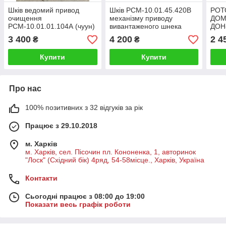
Шків ведомий привод
Шків РСМ-10.01.45.420В
РОТО
очищення
механізму приводу
ДОМ
РСМ-10.01.01.104А (чуун)
вивантаженого шнека
ДОН
комбайна ДОН-1500
комбайна Дон-1500
3 400
4 200
2 4
₴
₴
Купити
Купити
Про нас
100% позитивних з 32 відгуків за рік
Працює з 29.10.2018
м. Харків
м. Харків, сел. Пісочин пл. Кононенка, 1, авторинок
"Лоск" (Східний бік) 4ряд, 54-58місце., Харків, Україна
Контакти
Сьогодні працює з 08:00 до 19:00
Показати весь графік роботи