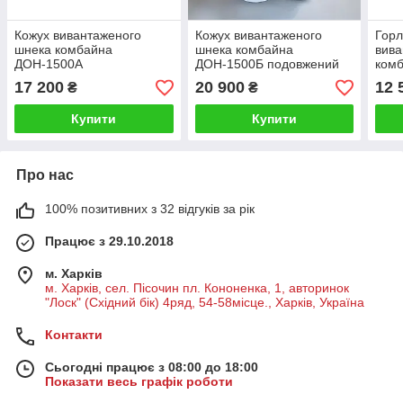
Кожух вивантаженого
Кожух вивантаженого
Горл
шнека комбайна
шнека комбайна
вива
ДОН-1500А
ДОН-1500Б подовжений
ком
пос
17 200
20 900
12 
₴
₴
Купити
Купити
Про нас
100% позитивних з 32 відгуків за рік
Працює з 29.10.2018
м. Харків
м. Харків, сел. Пісочин пл. Кононенка, 1, авторинок
"Лоск" (Східний бік) 4ряд, 54-58місце., Харків, Україна
Контакти
Сьогодні працює з 08:00 до 18:00
Показати весь графік роботи