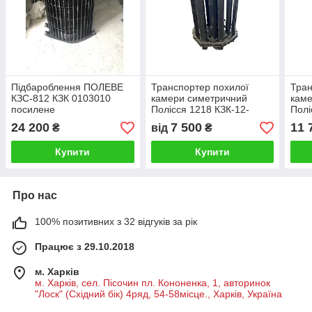
Підбароблення ПОЛЕВЕ
Транспортер похилої
Тран
КЗС-812 КЗК 0103010
камери симетричний
каме
посилене
Полісся 1218 КЗК-12-
Полі
1817000
1817
24 200
7 500
11 
₴
від
₴
Купити
Купити
Про нас
100% позитивних з 32 відгуків за рік
Працює з 29.10.2018
м. Харків
м. Харків, сел. Пісочин пл. Кононенка, 1, авторинок
"Лоск" (Східний бік) 4ряд, 54-58місце., Харків, Україна