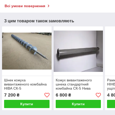
Всі умови повернення
З цим товаром також замовляють
Шнек кожуха
Кожух вивантаженого
Рамк
вивантаженого комбайна
шнека стандартний
НІНВ
НІВА СК-5
комбайна СК-5 Нива
ущі
стрі
7 200
6 800
4 8
₴
₴
Купити
Купити