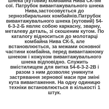
шнека (кутовий) комбайна Нива СК-5М
сої. Патрубок вивантажувального шнека
Нива,застосовується до
зернозбиральних комбайнів.Патрубок
вивантажувального шнека (кутовий) 54-
6-3-2-Б являє собою каркасну, зварну,
металеву деталь, зі скошеним кутом. По
каталогу відноситься до молотарці
комбайна Нива СК-5, але
встановлюється, за межами основної
частини комбайна, перед вивантажному
шнеком і кожухом вивантажувального
шнека відповідно. Служить
вмістилищем для витка 54-6-3-2-2В і
разом з ним дозволяє уникнути
застрявання зернової маси при зміні
кута вивантаження. На одну одиницю
техніки встановлюється в кількості 1
штук.