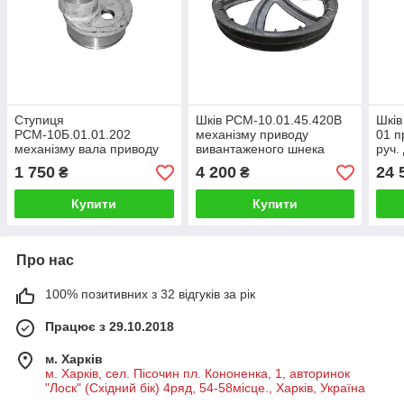
Ступиця
Шків РСМ-10.01.45.420В
Шків
РСМ-10Б.01.01.202
механізму приводу
01 п
механізму вала приводу
вивантаженого шнека
руч.
очищення комбайна
комбайна Дон-1500
1 750
4 200
24 
₴
₴
Дон-1500
Купити
Купити
Про нас
100% позитивних з 32 відгуків за рік
Працює з 29.10.2018
м. Харків
м. Харків, сел. Пісочин пл. Кононенка, 1, авторинок
"Лоск" (Східний бік) 4ряд, 54-58місце., Харків, Україна