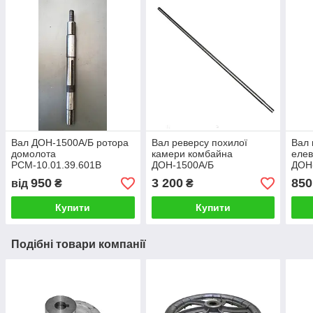
Вал ДОН-1500А/Б ротора
Вал реверсу похилої
Вал 
домолота
камери комбайна
елев
РСМ-10.01.39.601В
ДОН-1500А/Б
ДОН
950
3 200
850
від
₴
₴
Купити
Купити
Подібні товари компанії