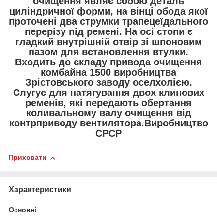
очищення являє собою деталь
циліндричної форми, на вінці обода якої
проточені два струмки трапецеїдального
перерізу під ремені. На осі стопи є
гладкий внутрішній отвір зі шпоновим
пазом для встановлення втулки.
Входить до складу привода очищення
комбайна 1500 виробництва
Зрістовського заводу оселхолією.
Слугує для натягування двох клинових
ременів, які передають обертання
коливальному валу очищення від
контрприводу вентилятора.Виробництво
СРСР
Приховати
Характеристики
Основні