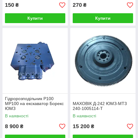
150
270
₴
₴
Купити
Купити
Гідророзподільник Р100
МР100 на екскаватор Борекс
МАХОВІК Д-242 ЮМЗ-МТ3
ЮМЗ
240-1005114-T
В наявності
В наявності
8 900
15 200
₴
₴