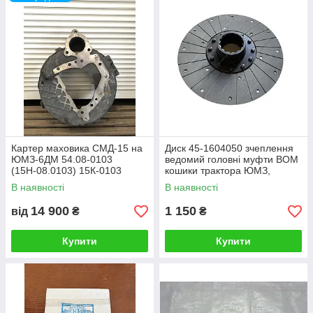
та Д-50Л розташовані з лівого боку двигуна. У двигунів
Д65-М та Д65-Н ці агрегати розташовані з правого боку.
Габаритні розміри, мм: - Довжина-1236; ширина-652;
висота-1292; маса – 500 кг
Картер маховика СМД-15 на
Диск 45-1604050 зчеплення
ЮМЗ-6ДМ 54.08-0103
ведомий головні муфти ВОМ
(15Н-08.0103) 15К-0103
кошики трактора ЮМЗ,
ЮМЗ-6
В наявності
В наявності
14 900
1 150
від
₴
₴
Купити
Купити