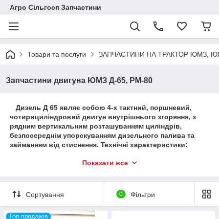
Агро Сільгосп Запчастини
Товари та послуги
ЗАПЧАСТИНИ НА ТРАКТОР ЮМЗ, ЮМ
Запчастини двигуна ЮМЗ Д-65, РМ-80
Дизель Д 65 являє собою 4-х тактний, поршневий,
чотирициліндровий двигун внутрішнього згоряння, з
рядним вертикальним розташуванням циліндрів,
безпосереднім упорскуванням дизельного палива та
займанням від стиснення. Технічні характеристики:
потужність від 30-77 кВт (60к.с.), обороти від 1500-2000.
Показати все
Розташування агрегатів різних систем двигуна у
двигунів Д65-Н і Д-50Л як пусковий пристрій
застосований пусковий двигун. У двигунів Д65-М та Д-50
цю функцію виконують електростартер. У всіх названих
Сортування
0
Фільтри
двигунів агрегати мають певну схожість. Агрегати
системи живлення та пусковий пристрій двигунів Д-50
Топ продажів