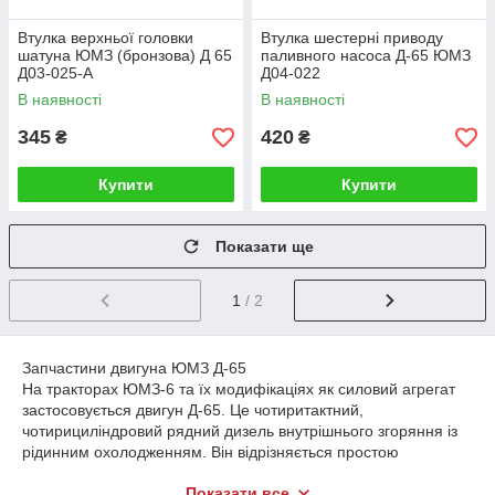
Втулка верхньої головки
Втулка шестерні приводу
шатуна ЮМЗ (бронзова) Д 65
паливного насоса Д-65 ЮМЗ
Д03-025-А
Д04-022
В наявності
В наявності
345
420
₴
₴
Купити
Купити
Показати ще
1
/ 2
Запчастини двигуна ЮМЗ Д-65
На тракторах ЮМЗ-6 та їх модифікаціях як силовий агрегат
застосовується двигун Д-65. Це чотиритактний,
чотирициліндровий рядний дизель внутрішнього згоряння із
рідинним охолодженням. Він відрізняється простою
конструкцією, високою надійністю та довгим експлуатаційним
Показати все
терміном. Складається двигун Д-65 з таких основних