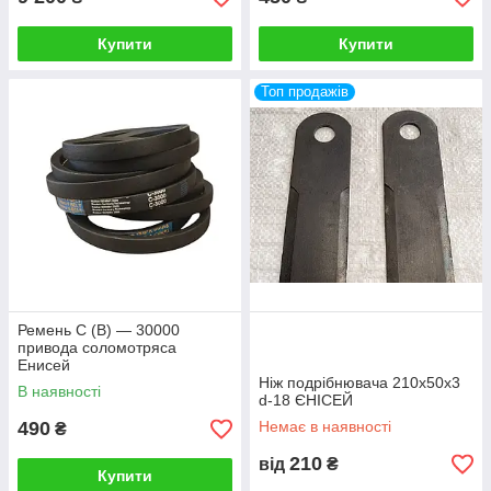
Купити
Купити
Топ продажів
Ремень С (В) — 30000
привода соломотряса
Енисей
Ніж подрібнювача 210x50x3
В наявності
d-18 ЄНІСЕЙ
490
Немає в наявності
₴
210
від
₴
Купити