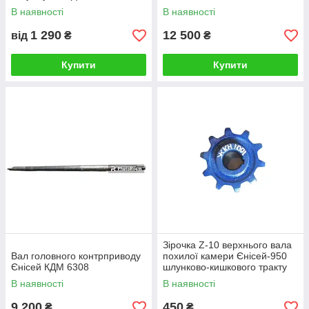
В наявності
В наявності
1 290
12 500
від
₴
₴
Купити
Купити
Зірочка Z-10 верхнього вала
Вал головного контрприводу
похилої камери Єнісей-950
Єнісей КДМ 6308
шлунково-кишкового тракту
1001
В наявності
В наявності
9 200
450
₴
₴