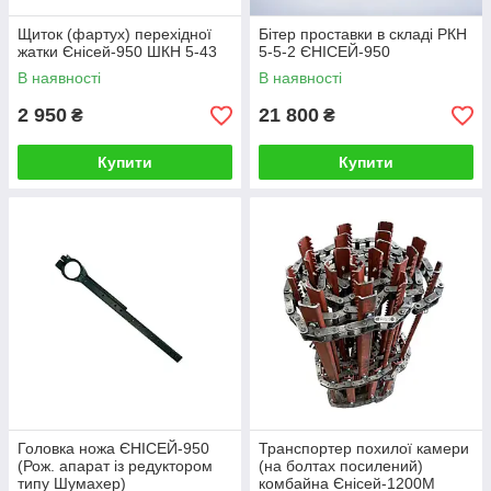
Щиток (фартух) перехідної
Бітер проставки в складі РКН
жатки Єнісей-950 ШКН 5-43
5-5-2 ЄНІСЕЙ-950
В наявності
В наявності
2 950
21 800
₴
₴
Купити
Купити
Головка ножа ЄНІСЕЙ-950
Транспортер похилої камери
(Рож. апарат із редуктором
(на болтах посилений)
типу Шумахер)
комбайна Єнісей-1200М