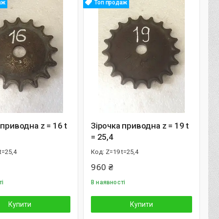
аж
Топ продаж
 приводна z = 16 t
Зірочка приводна z = 19 t
= 25,4
t=25,4
Z=19 t=25,4
960 ₴
ті
В наявності
Купити
Купити