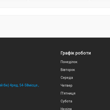
Графік роботи
Понеділок
Вівторок
Середа
й бік) 4ряд, 54-58місце.,
Четвер
Пʼятниця
Субота
Неділя