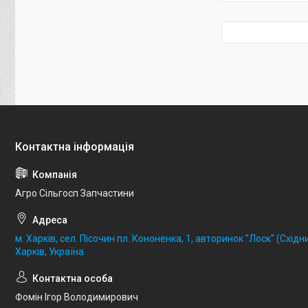
Агро Сільгосп Запчастини
м. Харків, сел. Пісочин пл. Кононенка, 1, авторинок "Лоск" (Східни
Харків, Україна
Фомін Ігор Володимирович