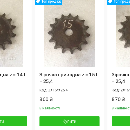
Топ продаж
Топ прод
на z = 14 t
Зірочка приводна z = 15 t
Зірочка
= 25,4
= 25,4
Z=15 t=25,4
Z=16 
860 ₴
870 ₴
В наявності
В наявнос
ти
Купити