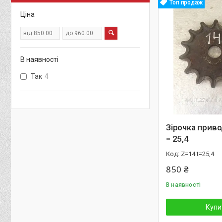
Топ продаж
Ціна
В наявності
Так
4
Зірочка привод
= 25,4
Z=14 t=25,4
850 ₴
В наявності
Купи