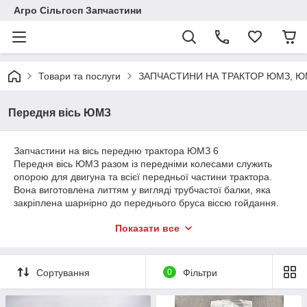
Агро Сільгосп Запчастини
Товари та послуги
ЗАПЧАСТИНИ НА ТРАКТОР ЮМЗ, ЮМ
Передня вісь ЮМЗ
Запчастини на вісь передню трактора ЮМЗ 6
Передня вісь ЮМЗ разом із передніми колесами служить
опорою для двигуна та всієї передньої частини трактора.
Вона виготовлена ​​литтям у вигляді трубчастої балки, яка
закріплена шарнірно до переднього бруса віссю гойдання.
Розрізні кінці труб балки служать для встановлення висувних
Показати все
кулаків ЮМЗ, що складаються з кронштейнів поворотних
цапф із привареними трубами. Труби кулаків можуть
пересуватися в розрізних трубах передньої осі, збільшуючи
або зменшуючи тим самим ширину колії передніх коліс.
Сортування
0
Фільтри
Фіксація кулаків у потрібному положенні здійснюється за
допомогою фіксаторів та стяжних болтів. Фіксатори з'єднують